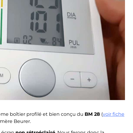
ême boîtier profilé et bien conçu du
BM 28
(
voir fiche
 mère Beurer.
 écran
non rétroéclairé
. Nous ferons donc la