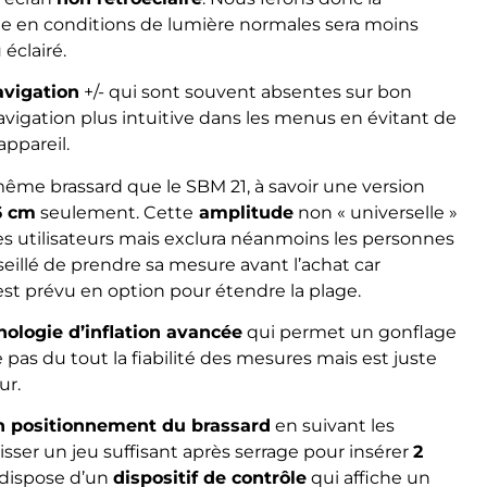
ente en conditions de lumière normales sera moins
éclairé.
avigation
+/- qui sont souvent absentes sur bon
igation plus intuitive dans les menus en évitant de
appareil.
 même brassard que le SBM 21, à savoir une version
6 cm
seulement. Cette
amplitude
non « universelle »
s utilisateurs mais exclura néanmoins les personnes
onseillé de prendre sa mesure avant l’achat car
t prévu en option pour étendre la plage.
nologie d’inflation avancée
qui permet un gonflage
e pas du tout la fiabilité des mesures mais est juste
ur.
n positionnement du brassard
en suivant les
isser un jeu suffisant après serrage pour insérer
2
l dispose d’un
dispositif de contrôle
qui affiche un