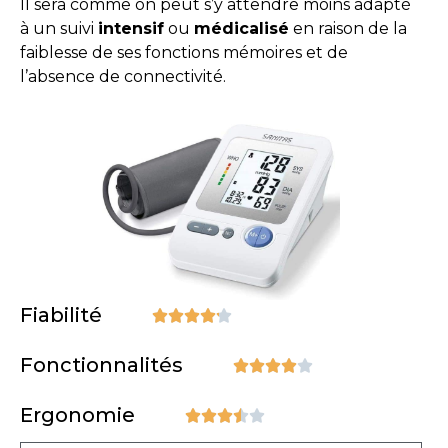
Il sera comme on peut s’y attendre moins adapté
à un suivi
intensif
ou
médicalisé
en raison de la
faiblesse de ses fonctions mémoires et de
l’absence de connectivité.
Fiabilité





Fonctionnalités





Ergonomie




