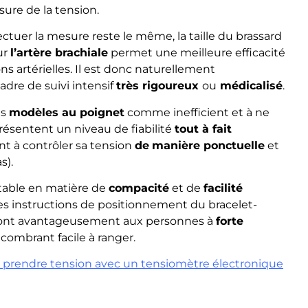
sure de la tension.
ctuer la mesure reste le même, la taille du brassard
ur
l’artère brachiale
permet une meilleure efficacité
ons artérielles. Il est donc naturellement
dre de suivi intensif
très rigoureux
ou
médicalisé
.
es
modèles au poignet
comme inefficient et à ne
résentent un niveau de fiabilité
tout à fait
t à contrôler sa tension
de
manière ponctuelle
et
s).
ttable en matière de
compacité
et de
facilité
es instructions de positionnement du bracelet-
ieront avantageusement aux personnes à
forte
combrant facile à ranger.
prendre tension avec un tensiomètre électronique