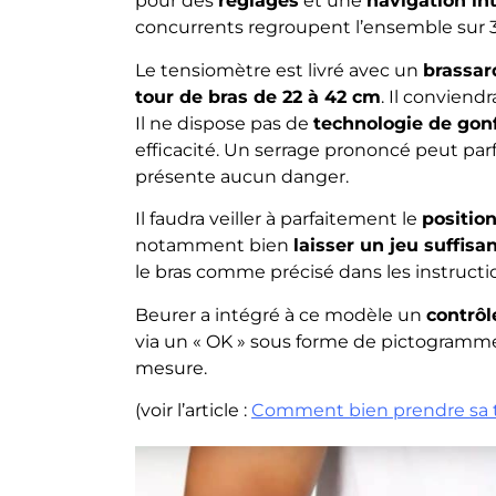
pour des
réglages
et une
navigation int
concurrents regroupent l’ensemble sur 
Le tensiomètre est livré avec un
brassar
tour de bras de 22 à 42 cm
. Il conviend
Il ne dispose pas de
technologie de gon
efficacité. Un serrage prononcé peut parf
présente aucun danger.
Il faudra veiller à parfaitement le
positio
notamment bien
laisser un jeu suffisa
le bras comme précisé dans les instructi
Beurer a intégré à ce modèle un
contrô
via un « OK » sous forme de pictogramme
mesure.
(voir l’article :
Comment bien prendre sa t