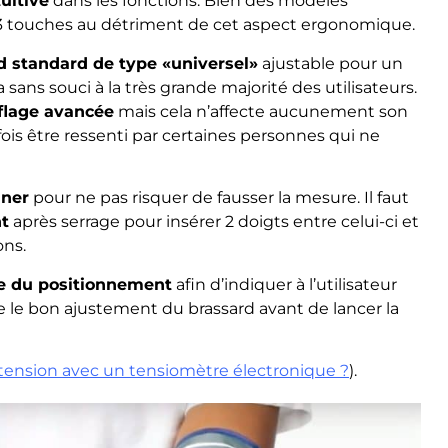
uitive
dans les fonctions. Bien des modèles
3 touches au détriment de cet aspect ergonomique.
d standard de type «universel»
ajustable pour un
ra sans souci à la très grande majorité des utilisateurs.
flage avancée
mais cela n’affecte aucunement son
ois être ressenti par certaines personnes qui ne
nner
pour ne pas risquer de fausser la mesure. Il faut
nt
après serrage pour insérer 2 doigts entre celui-ci et
ons.
le du positionnement
afin d’indiquer à l’utilisateur
 le bon ajustement du brassard avant de lancer la
ension avec un tensiomètre électronique
?
).