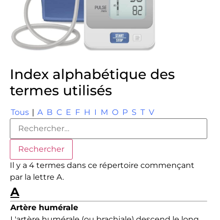
Index alphabétique des
termes utilisés
Tous
|
A
B
C
E
F
H
I
M
O
P
S
T
V
Il y a 4 termes dans ce répertoire commençant
par la lettre A.
A
Artère humérale
L'artère humérale (ou brachiale) descend le long