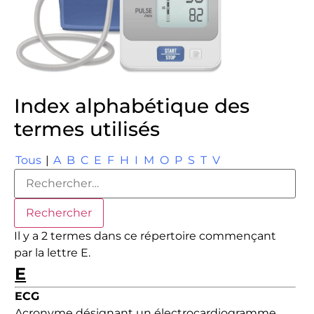
Index alphabétique des
termes utilisés
Tous
|
A
B
C
E
F
H
I
M
O
P
S
T
V
Il y a 2 termes dans ce répertoire commençant
par la lettre E.
E
ECG
Acronyme désignant un électrocardiogramme.